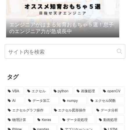
エンジニアがはまる知育おもちゃ５選！息子
のエンジニア力が急成長中
タグ
VBA
エクセル
python
画像処理
openCV
AI
データ加工
numpy
エクセル関数
エクセルグラフ操作
エクセル図形操作
データ分析
物理計算
Keras
データ前処理
動画処理
Pillow
pandas
アプリケーション
LSTM