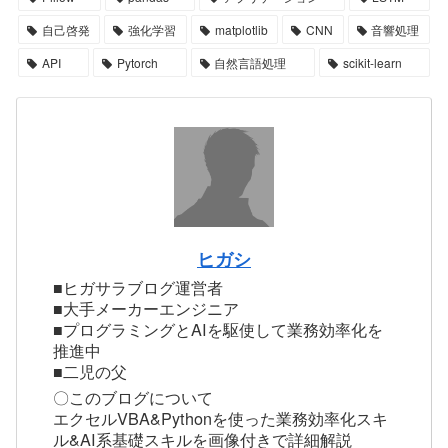
自己啓発
強化学習
matplotlib
CNN
音響処理
API
Pytorch
自然言語処理
scikit-learn
ヒガシ
■ヒガサラブログ運営者
■大手メーカーエンジニア
■プログラミングとAIを駆使して業務効率化を
推進中
■二児の父
〇このブログについて
エクセルVBA&Pythonを使った業務効率化スキ
ル&AI系基礎スキルを画像付きで詳細解説