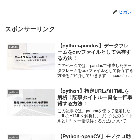
ヒガシ
スポンサーリンク
【python-pandas】データフレ
python
ームをcsvファイルとして保存す
る方法！
このページでは、pandasで作成したデー
タフレームをcsvファイルとして保存する
方法をご紹介していきます。 header（デ
ータラベル名）、index（行番号）の有無
でそれぞれ解説していきます。 それでは
【python】指定URLのHTMLを
さっそくやっていきましょう。 使用...
python
解析！記事タイトル一覧を一括取
得する方法！
この記事では、pythonを使って指定した
URLのHTMLを解析し、リンク先のタイト
ルとURLを一括取得する方法についてご
紹介しています。
【Python-openCV】モノクロ動
python