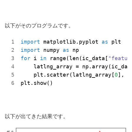
以下がそのプログラムです。
import
 matplotlib.pyplot 
as
import
 numpy 
as
for
 i 
in
 range(len(ic_data[
"featur
    latlng_array = np.array(ic_dat
    plt.scatter(latlng_array[
0
], l
plt.show()
以下が出てきた結果です。