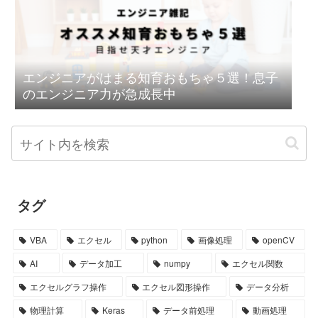
エンジニアがはまる知育おもちゃ５選！息子
のエンジニア力が急成長中
タグ
VBA
エクセル
python
画像処理
openCV
AI
データ加工
numpy
エクセル関数
エクセルグラフ操作
エクセル図形操作
データ分析
物理計算
Keras
データ前処理
動画処理