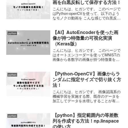
画を白黒反転して保存する方法！
こんにちは、ヒガシです。 このページで
はPython-openCVを使って、以下のよう
なモノクロ動画を こんな感じで白黒反転
して保存する方法をご紹介していきま
す。 ※上のサンプル動画はgif形式にして
【AI】AutoEncoderを使った画
おりますが、プログラムはmp4形式に対
python
応...
像が持つ特徴量の可視化実演
（Keras版）
こんにちは、ヒガシです。 このページで
はオートエンコーダーを使ってMNISTの
画像から各数字の画像が持つ特徴量を２
次元マップ上に可視化するということを
実演していこうと思います。 それではさ
【Python-OpenCV】画像からラ
っそくやっていきましょう！ オートエン
python
コーダー(Au...
ンダムに指定サイズで切り抜く方
法！
こんにちは、ヒガシです。 画像認識系の
機械学習を実施する際、既存のデータを
加工してデータを水増しすることが有効
な場合もあります。 いわゆるData
Augmentationってやつですね。 このペー
【python】指定範囲内の等差数
ジでは、その水増し手法の一つである、
python
既存の...
列を作成する方法！np.linspace
の使い方