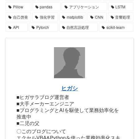
Pillow
pandas
アプリケーション
LSTM
自己啓発
強化学習
matplotlib
CNN
音響処理
API
Pytorch
自然言語処理
scikit-learn
ヒガシ
■ヒガサラブログ運営者
■大手メーカーエンジニア
■プログラミングとAIを駆使して業務効率化を
推進中
■二児の父
〇このブログについて
エクセルVBA&Pythonを使った業務効率化スキ