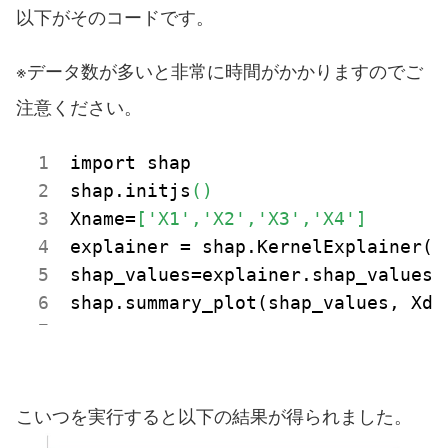
以下がそのコードです。
※データ数が多いと非常に時間がかかりますのでご
注意ください。
import shap

shap.initjs
()
Xname=
['X1','X2','X3','X4']
explainer = shap.
KernelExplainer(
m
shap_values=explainer.shap
_values(
shap.summary
_plot(
shap_values
, Xda
こいつを実行すると以下の結果が得られました。