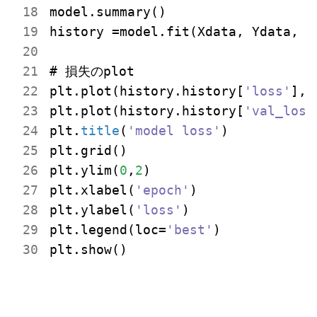
model.summary()

history =model.fit(Xdata, Ydata, v
# 損失のplot

plt.plot(history.history[
'loss'
], 
plt.plot(history.history[
'val_loss
plt.
title
(
'model loss'
)

plt.grid()

plt.ylim(
0
,
2
)

plt.xlabel(
'epoch'
)

plt.ylabel(
'loss'
)

plt.legend(loc=
'best'
)

plt.show()