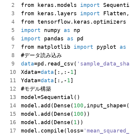
from keras.models 
import
 Sequential
from keras.layers 
import
 Flatten, D
from tensorflow.keras.optimizers 
i
import
 numpy 
as
import
 pandas 
as
 pd

from matplotlib 
import
 pyplot 
as
 p
data
=pd.read_csv(
'sample_data_shap
Xdata=
data
[:,:-
1
]

Ydata=
data
[:,-
1
]

#モデル構築

model=Sequential()

model.add(Dense(
100
,input_shape=(
4
model.add(Dense(
100
))

model.add(Dense(
1
))

model.compile(loss=
'mean_squared_e