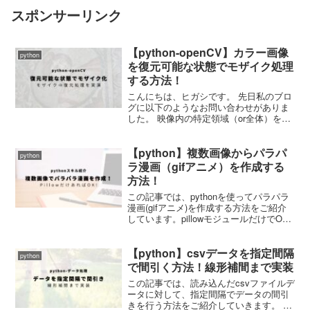
スポンサーリンク
【python-openCV】カラー画像
python
を復元可能な状態でモザイク処理
する方法！
こんにちは、ヒガシです。 先日私のブロ
グに以下のようなお問い合わせがありま
した。 映像内の特定領域（or全体）を復
元可能な方法でモザイク、マスクしたい
と思ってます。（別に変なことに使うわ
【python】複数画像からパラパ
けではありません。。） 復元する方法を
python
知っている人しか...
ラ漫画（gifアニメ）を作成する
方法！
この記事では、pythonを使ってパラパラ
漫画(gifアニメ)を作成する方法をご紹介
しています。pillowモジュールだけでOK
です。
【python】csvデータを指定間隔
python
で間引く方法！線形補間まで実装
この記事では、読み込んだcsvファイルデ
ータに対して、指定間隔でデータの間引
きを行う方法をご紹介していきます。 単