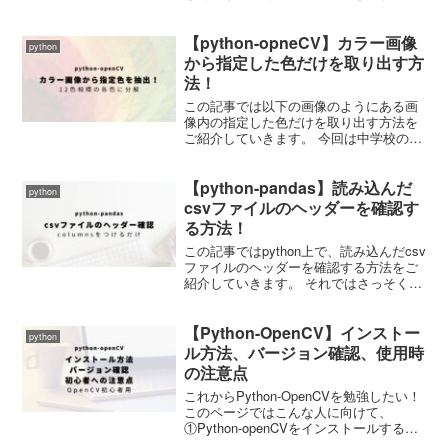
純に間引きを行うだけではなく、指定間
隔ごとに前後のデータを使って線形補間
【python-opneCV】カラー画像
するようにしています。 データ処理の際
python
にぜひご活用くだ...
から指定した色だけを取り出す方
法！
この記事では以下の画像のようにある画
像内の指定した色だけを取り出す方法を
ご紹介していきます。 今回は中学校の美
術の授業で習った１２色相環に含まれる
色で抽出できるようになっています。 以
【python-pandas】読み込んだ
下が先ほどのサンプル画像を１２色相環
python
の各色に分割した出力...
csvファイルのヘッダーを確認す
る方法！
この記事ではpython上で、読み込んだcsv
ファイルのヘッダーを確認する方法をご
紹介していきます。 それではさっそくや
っていきましょう。 必要なライブラリ 〇
pandas csvファイルを読み込む方法はい
【Python-OpenCV】インストー
くつかありますが、今回は一番よくつ...
python
ル方法、バージョン確認、使用時
の注意点
これからPython-OpenCVを勉強したい！
このページではこんな人に向けて、
①Python-openCVをインストールする方
法 ②インストールされたOpenCVのバー