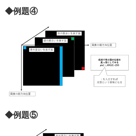
◆例題④
◆例題⑤