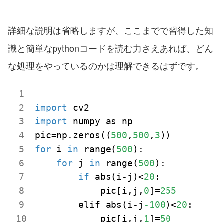
詳細な説明は省略しますが、ここまでで習得した知
識と簡単なpythonコードを読む力さえあれば、どん
な処理をやっているのかは理解できるはずです。
import
import
 numpy as np

pic=np.zeros((
500
,
500
,
3
for
 i 
in
 range(
500
):

for
 j 
in
 range(
500
):

if
 abs(i-j)<
20
:

            pic[i,j,
0
]=
255
        elif abs(i-j
-100
)<
20
:

            pic[i,j,
1
]=
50