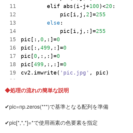
        elif abs(i-j+
100
)<
20
:

            pic[i,j,
2
]=
255
else
:

            pic[i,j,:]=
255
pic[:,
0
,:]=
0
pic[:,
499
,:]=
0
pic[
0
,:,:]=
0
pic[
499
,:,:]=
0
cv2.imwrite(
'pic.jpg'
◆処理の流れの簡単な説明
✔pic=np.zeros(***)で基準となる配列を準備
✔pic[*,*,*]=*で使用画素の色要素を指定