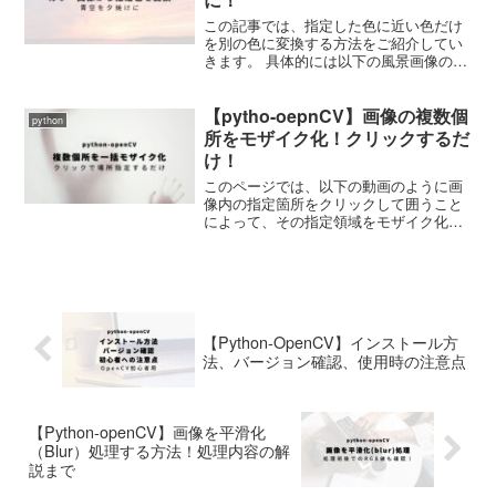
この記事では、指定した色に近い色だけ
を別の色に変換する方法をご紹介してい
きます。 具体的には以下の風景画像の青
い領域だけを こんな感じに赤に変換して
みます。 ※右端の木の色なんかは変化し
【pytho-oepnCV】画像の複数個
ていないことがわると思います。 中身を
python
理解すればどんな...
所をモザイク化！クリックするだ
け！
このページでは、以下の動画のように画
像内の指定箇所をクリックして囲うこと
によって、その指定領域をモザイク化す
る方法をご紹介していきます。 動画のよ
うに一度に複数個所をモザイク化するこ
とも可能です。 複数の人間が移ってい
て、顔部分にモザイクを...
【Python-OpenCV】インストール方
法、バージョン確認、使用時の注意点
【Python-openCV】画像を平滑化
（Blur）処理する方法！処理内容の解
説まで