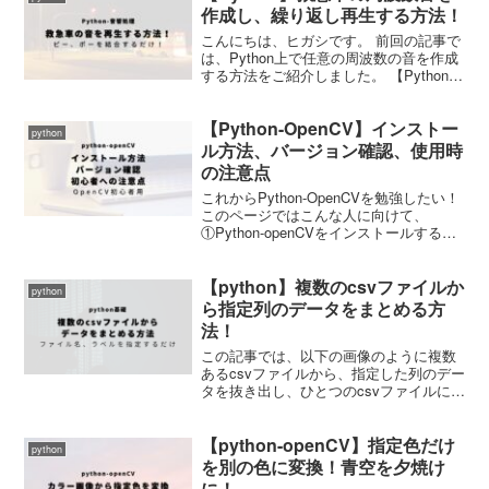
り...
作成し、繰り返し再生する方法！
こんにちは、ヒガシです。 前回の記事で
は、Python上で任意の周波数の音を作成
する方法をご紹介しました。 【Python】
任意の周波数の音を再生する方法！合成
波も可能！ 今回はこのスキルを応用して
【Python-OpenCV】インストー
救急車のサイレン音を作成してみようと
python
思いま...
ル方法、バージョン確認、使用時
の注意点
これからPython-OpenCVを勉強したい！
このページではこんな人に向けて、
①Python-openCVをインストールする方
法 ②インストールされたOpenCVのバー
ジョン確認をする方法 ③使用していく際
【python】複数のcsvファイルか
に間違えやすい注意点 をご紹...
python
ら指定列のデータをまとめる方
法！
この記事では、以下の画像のように複数
あるcsvファイルから、指定した列のデー
タを抜き出し、ひとつのcsvファイルに集
約させる方法をご紹介していきます。 そ
れではさっそくやっていきましょう。 使
【python-openCV】指定色だけ
用するcsvデータの確認 今回は使用する
python
データは...
を別の色に変換！青空を夕焼け
に！