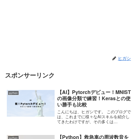
ヒガシ
スポンサーリンク
【AI】Pytorchデビュー！MNIST
python
の画像分類で練習！Kerasとの使
い勝手も比較
こんにちは、ヒガシです。 このブログで
は、これまでに様々なAIスキルを紹介し
てきたわけですが、その多くは
Keras(Tensorflow)を用いて行ってきまし
た。 というのも私の会社では多くの人が
【Python】救急車の周波数音を
とっかかりやすいKerasで業務を行ってお
python