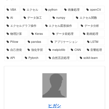
VBA
エクセル
python
画像処理
openCV
AI
データ加工
numpy
エクセル関数
エクセルグラフ操作
エクセル図形操作
データ分析
物理計算
Keras
データ前処理
動画処理
Pillow
pandas
アプリケーション
LSTM
自己啓発
強化学習
matplotlib
CNN
音響処理
API
Pytorch
自然言語処理
scikit-learn
ヒガシ