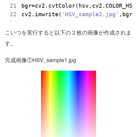
bgr=cv2.cvtColor(hsv,cv2.COLOR_HSV2
cv2.imwrite(
'HSV_sample2.jpg'
こいつを実行すると以下の２枚の画像が作成されま
す。
完成画像①HSV_sample1.jpg