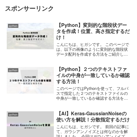
スポンサーリンク
【Python】変則的な階段状デー
python
タを作成！位置、高さ指定するだ
け！
こんにちは、ヒガシです。 このページで
は、以下の画像のように変則的な階段状
データ配列を作成する方法をご紹介して
いきます。 段が上がる位置と高さを任意
の数だけ指定してあげるだけで、どんな
【Python】２つのテキストファ
階段でも作成可能です。 こうゆうデータ
python
は意外と使いどころ...
イルの中身が一致しているか確認
する方法！
このページではPythonを使って、フルパ
スで指定した２つのテキストファイルの
中身が一致しているか確認する方法をご
紹介していきます。 ただ一致しているか
確認するだけではなく、一致していない
【AI】Keras-GaussianNoiseの
箇所がどこなのかも教えてくれるように
python
なっています。 ...
使い方を解説！分散指定するだけ
こんにちは、ヒガシです。 前回の記事に
て、ガウシアンノイズとは何なのかを解
説しました。 今回はガウシアンノイズを