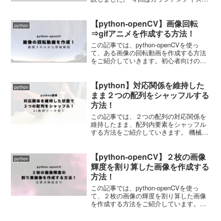
KerasのAIモデルの入力に適用する方法を
解説していきます。 それではさっそくや
【python-openCV】画像回転
っていきましょう！ Keras-Gaussia...
python
⇒gifアニメを作成する方法！
この記事では、python-openCVを使っ
て、ある画像の回転動画を作成する方法
をご紹介していきます。初心者向けの基
礎スキル解説あり。
【python】対応関係を維持した
python
まま２つの配列をシャッフルする
方法！
この記事では、２つの配列の対応関係を
維持したまま、配列内要素をシャッフル
する方法をご紹介していきます。 機械学
習の教師データ作成の際に役立つスキル
です。 ぜひやり方を覚えておましょう。
【python-openCV】２枚の画像
なお、今回の記事で用いる基礎的なスキ
python
ルは以下の記事内で...
輝度を割り算した画像を作成する
方法！
この記事では、python-openCVを使っ
て、２枚の画像の輝度を割り算した画像
を作成する方法をご紹介しています。作
成するうえでの注意点解説あり。