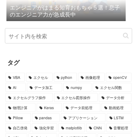
エンジニアがはまる知育おもちゃ５選！息子
のエンジニア力が急成長中
タグ
VBA
エクセル
python
画像処理
openCV
AI
データ加工
numpy
エクセル関数
エクセルグラフ操作
エクセル図形操作
データ分析
物理計算
Keras
データ前処理
動画処理
Pillow
pandas
アプリケーション
LSTM
自己啓発
強化学習
matplotlib
CNN
音響処理