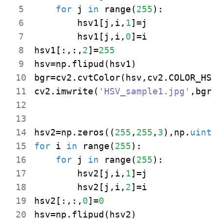
for
 j 
in
 range(
255
):

        hsv1[j,i,
1
]=j

        hsv1[j,i,
0
]=i

hsv1[:,:,
2
]=
255
hsv=np.flipud(hsv1)

bgr=cv2.cvtColor(hsv,cv2.COLOR_HSV2
cv2.imwrite(
'HSV_sample1.jpg'
,bgr)

hsv2=np.zeros((
255
,
255
,
3
),np.
uint
for
 i 
in
 range(
255
):

for
 j 
in
 range(
255
):

        hsv2[j,i,
1
]=j

        hsv2[j,i,
2
]=i

hsv2[:,:,
0
]=
0
hsv=np.flipud(hsv2)
