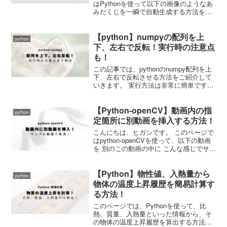
はPythonを使って以下の画像のようなあ
みだくじを一瞬で自動生成する方法をご
紹介していきます。 あなたがやることは
候補者のリストを作成するだけでOKで
【python】numpyの配列を上
す。 それではさっそくやっていきましょ
python
う！ 必要な...
下、左右で反転！実行時の注意点
も！
この記事では、pythonのnumpy配列を上
下、左右で反転させる方法をご紹介して
いきます。 実行方法は非常に簡単です
が、実行時に注意する点もあります。 そ
のあたりまでサンプル配列をつかって詳
【Python-openCV】動画内の指
細解説していきます。 それではさっそく
python
やっていき...
定箇所に別動画を挿入する方法！
こんにちは、ヒガシです。 このページで
はpython-openCVを使って、以下の動画
を 別のこの動画の中に こんな感じでサイ
ズを変えて指定箇所に挿入する方法をご
紹介していきます。 上記の動画は再生の
【Python】物性値、入熱量から
手間を省くためにgif形式に変換してい
python
ま...
物体の温度上昇履歴を簡易計算す
る方法！
このページでは、Pythonを使って、比
熱、質量、入熱量といった情報から、そ
の物体の温度上昇履歴を算出する方法を