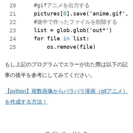
#gifアニメを出力する
    pictures[
0
].save('anime.gif',
s
#途中で作ったファイルを削除する
list
 = glob.glob('out*') 

    for file 
in
 list: 

もし上記のプログラムでエラーが出た際は以下の記
事の後半を参考にしてみてください。
【python】複数画像からパラパラ漫画（gifアニメ）
を作成する方法！