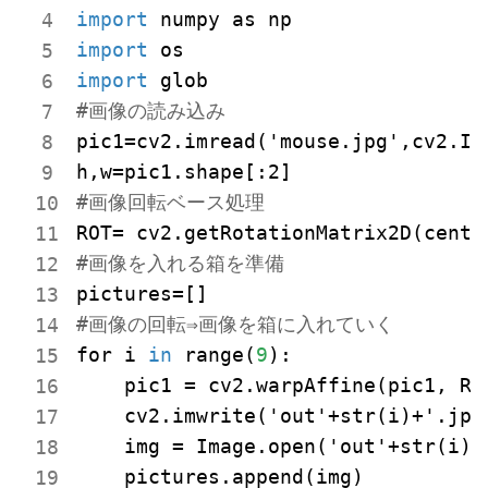
import
import
import
#画像の読み込み
pic1=cv2.imread('mouse.jpg',cv2.IM
h,
w=pic1.shape[:2]
#画像回転ベース処理
ROT=
 cv2.getRotationMatrix2D(
cente
#画像を入れる箱を準備
pictures=[]
#画像の回転⇒画像を箱に入れていく
for i 
in
 range(
9
):

pic1
 = cv2.warpAffine(pic1, RO
    cv2.imwrite('out'+str(i)+'.jpg'
img
 = Image.open('out'+str(i)+'
    pictures.append(img)
