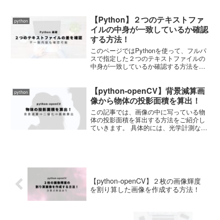
ご紹介していきます。 それではさっそく
やっていきましょう。 必要な情報を指定
【Python】２つのテキストファ
する まず始めに、温度上昇履歴を計算す
python
るためには必要...
イルの中身が一致しているか確認
する方法！
このページではPythonを使って、フルパ
スで指定した２つのテキストファイルの
中身が一致しているか確認する方法をご
紹介していきます。 ただ一致しているか
確認するだけではなく、一致していない
【python-openCV】背景減算画
箇所がどこなのかも教えてくれるように
python
なっています。 ...
像から物体の投影面積を算出！
この記事では、画像の中に写っている物
体の投影面積を算出する方法をご紹介し
ていきます。 具体的には、光学計測など
でよく用いられる背景減算処理を施した
あとに、画像の二値化⇒面積を算出する
という流れでやっていきたいと思いま
す。 それでは早速やって...
【python-openCV】２枚の画像輝度
を割り算した画像を作成する方法！