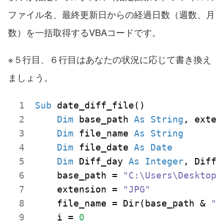
ファイル名、最終更新日からの経過日数（週数、月
数）を一括取得するVBAコードです。
※５行目、６行目はあなたの状況に応じて書き換え
ましょう。
Sub
 date_diff_file()

Dim
 base_path 
As
String
, exten
Dim
 file_name 
As
String
Dim
 file_date 
As
Date
Dim
 Diff_day 
As
Integer
, Diff_
    base_path = 
"C:\Users\Desktop\
    extension = 
"JPG"
    file_name = Dir(base_path & 
"\
    i = 
0