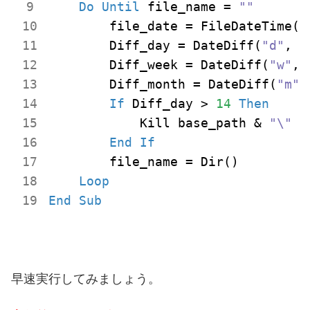
Do
Until
 file_name = 
""
        file_date = FileDateTime(b
        Diff_day = DateDiff(
"d"
, f
        Diff_week = DateDiff(
"w"
, 
        Diff_month = DateDiff(
"m"
,
If
 Diff_day > 
14
Then
            Kill base_path & 
"\"
 &
End
If
        file_name = Dir()

Loop
End
Sub
早速実行してみましょう。