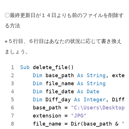
〇最終更新日が１４日よりも前のファイルを削除す
る方法
※５行目、６行目はあなたの状況に応じて書き換え
ましょう。
Sub
 delete_file()

Dim
 base_path 
As
String
, exten
Dim
 file_name 
As
String
Dim
 file_date 
As
Date
Dim
 Diff_day 
As
Integer
, Diff_
    base_path = 
"C:\Users\Desktop\
    extension = 
"JPG"
    file_name = Dir(base_path & 
"\