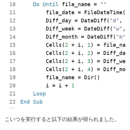
Do
Until
 file_name = 
""
        file_date = FileDateTime(b
        Diff_day = DateDiff(
"d"
, f
        Diff_week = DateDiff(
"w"
, 
        Diff_month = DateDiff(
"m"
,
        Cells(
2
 + i, 
1
) = file_name
        Cells(
2
 + i, 
2
) = Diff_day

        Cells(
2
 + i, 
3
) = Diff_week
        Cells(
2
 + i, 
4
) = Diff_mont
        file_name = Dir()

        i = i + 
1
Loop
End
Sub
こいつを実行すると以下の結果が得られました。