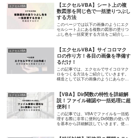
【エクセルVBA】シート上の複
に示すように、複数選択したセルや領域
エクセルVBA
を一括で右寄せ（右...
数図形を同じ色で一括塗りつぶし
する方法
このページでは以下の画像のようにエク
セルシート上にある複数の図形の塗りつ
ぶし色を一括変更する方法をご紹介して
いきます。 ※上の画像は単純な図形だけ
をつかっていますが、矢印や吹き出しが
【エクセルVBA】サイコロマク
あっても適用可能です。 手作業でもそれ
エクセルVBA
ほど時間がかかるわけ...
ロの作り方！各目の画像を準備す
るだけ！
この記事では、エクセルでサイコロマク
ロをつくる方法をご紹介していきます。
構造として以下の画像のようにあらかじ
め準備した各目の画像からランダムに画
像を引っ張ってくるというものです。 で
【VBA】Dir関数の特性を詳細解
すので、あなたの好きなように目の模様
エクセルVBA
を改造することも可能...
説！ファイル確認や一括処理に超
便利！
この記事では、VBAでファイルを一括処
理する際に非常に便利なDir関数の使い方
を基本から詳細解説していきます。使い
こなすと超便利な関数です！