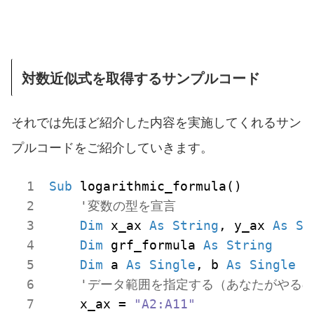
対数近似式を取得するサンプルコード
それでは先ほど紹介した内容を実施してくれるサン
プルコードをご紹介していきます。
Sub
 logarithmic_formula()

'変数の型を宣言
Dim
 x_ax 
As
String
, y_ax 
As
St
Dim
 grf_formula 
As
String
Dim
 a 
As
Single
, b 
As
Single
'データ範囲を指定する（あなたがやる
    x_ax = 
"A2:A11"