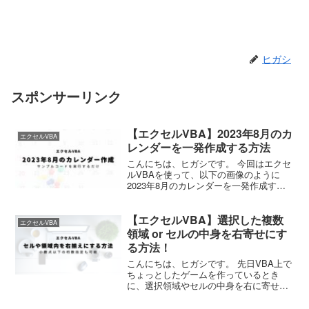
ヒガシ
スポンサーリンク
【エクセルVBA】2023年8月のカ
エクセルVBA
レンダーを一発作成する方法
こんにちは、ヒガシです。 今回はエクセ
ルVBAを使って、以下の画像のように
2023年8月のカレンダーを一発作成する
方法をご紹介していきます。 （山の日ま
で考慮しています。） それではさっそく
【エクセルVBA】選択した複数
やっていきましょう！ VBAの実行環境を
エクセルVBA
整えておく...
領域 or セルの中身を右寄せにす
る方法！
こんにちは、ヒガシです。 先日VBA上で
ちょっとしたゲームを作っているとき
に、選択領域やセルの中身を右に寄せた
い状況に遭遇しました。 ということでこ
のページではVBAを使って、以下の動画