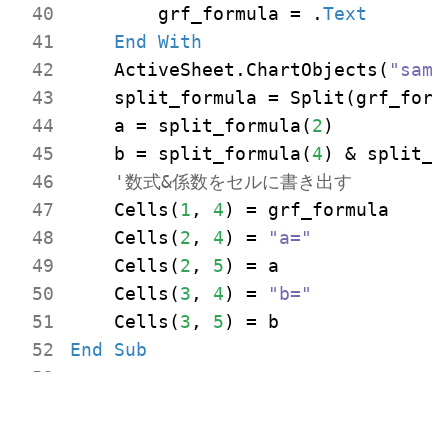
        grf_formula = .
Text
End
With
    ActiveSheet.ChartObjects(
"samp
    split_formula = Split(grf_form
    a = split_formula(
2
)

    b = split_formula(
4
) & split_f
'数式&係数をセルに書き出す
    Cells(
1
, 
4
) = grf_formula

    Cells(
2
, 
4
) = 
"a="
    Cells(
2
, 
5
) = a

    Cells(
3
, 
4
) = 
"b="
    Cells(
3
, 
5
End
Sub