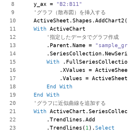
    y_ax = 
"B2:B11"
'グラフ（散布図）を挿入する
    ActiveSheet.Shapes.AddChart2(
-
With
 ActiveChart

'指定したデータでグラフ作成
        .Parent.Name = 
"sample_grf
        .SeriesCollection.NewSeries
With
 .FullSeriesCollection
            .XValues = ActiveSheet
            .Values = ActiveSheet.
End
With
End
With
'グラフに近似曲線を追加する
With
 ActiveChart.SeriesCollect
        .Trendlines.Add

        .Trendlines(
1
).
Select