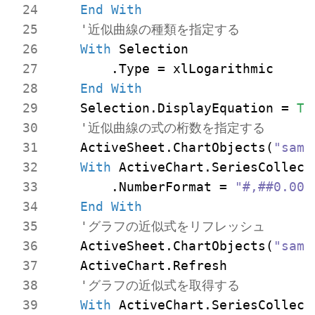
End
With
'近似曲線の種類を指定する
With
 Selection

        .Type = xlLogarithmic

End
With
    Selection.DisplayEquation = 
Tr
'近似曲線の式の桁数を指定する
    ActiveSheet.ChartObjects(
"samp
With
 ActiveChart.SeriesCollect
        .NumberFormat = 
"#,##0.000
End
With
'グラフの近似式をリフレッシュ
    ActiveSheet.ChartObjects(
"samp
    ActiveChart.Refresh

'グラフの近似式を取得する
With
 ActiveChart.SeriesCollect