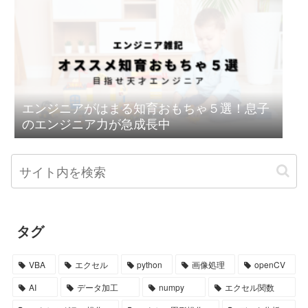
エンジニアがはまる知育おもちゃ５選！息子
のエンジニア力が急成長中
タグ
VBA
エクセル
python
画像処理
openCV
AI
データ加工
numpy
エクセル関数