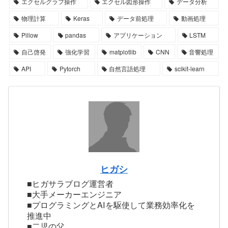
エクセルグラフ操作
エクセル図形操作
データ分析
物理計算
Keras
データ前処理
動画処理
Pillow
pandas
アプリケーション
LSTM
自己啓発
強化学習
matplotlib
CNN
音響処理
API
Pytorch
自然言語処理
scikit-learn
ヒガシ
■ヒガサラブログ運営者
■大手メーカーエンジニア
■プログラミングとAIを駆使して業務効率化を
推進中
■二児の父