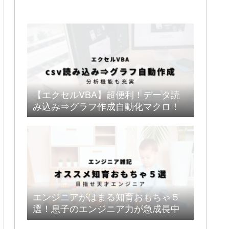
【エクセルVBA】超便利！データ読
み込み⇒グラフ作成自動化マクロ！
エンジニアがはまる知育おもちゃ５
選！息子のエンジニア力が急成長中