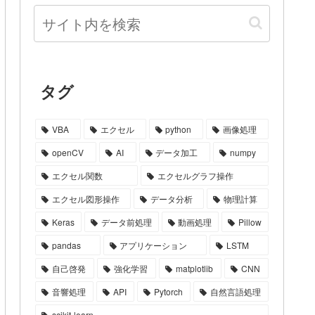
タグ
VBA
エクセル
python
画像処理
openCV
AI
データ加工
numpy
エクセル関数
エクセルグラフ操作
エクセル図形操作
データ分析
物理計算
Keras
データ前処理
動画処理
Pillow
pandas
アプリケーション
LSTM
自己啓発
強化学習
matplotlib
CNN
音響処理
API
Pytorch
自然言語処理
scikit-learn