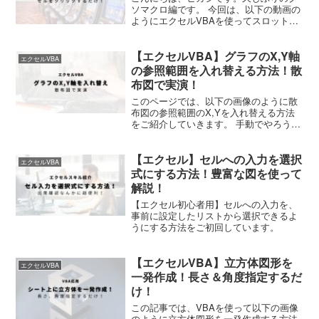
ソマクロ編です。 今回は、以下の動画の
ようにエクセルVBAを使ってスロットゲ
ームを作成してみましたのでご紹介した
いと思います。 ぜひ暇つぶしなり、お子
【エクセルVBA】グラフのX,Y軸
様と遊びなりにご活用ください。 それで
エクセルVBA
はさっそく作り方...
の参照範囲を入れ替える方法！散
布図で実演！
このページでは、以下の画像のように散
布図の参照範囲のX,Yを入れ替える方法
をご紹介していきます。 手動でやろうと
すると案外手間がかかってしまいます
が、ここで紹介するVBAを使えば一瞬で
【エクセル】セルへの入力を選択
実行可能です。 それではさっそくやって
エクセルVBA
いきましょう。 ※...
式にする方法！豊富な図を使って
解説！
【エクセル初心者用】セルへの入力を、
事前に設定したリストから選択できるよ
うにする方法をご初回しています。
【エクセルVBA】立方体図形を
エクセルVBA
一発作成！長さ＆角度指定するだ
け！
この記事では、VBAを使って以下の画像
のように立方体図形を一発作成する方法