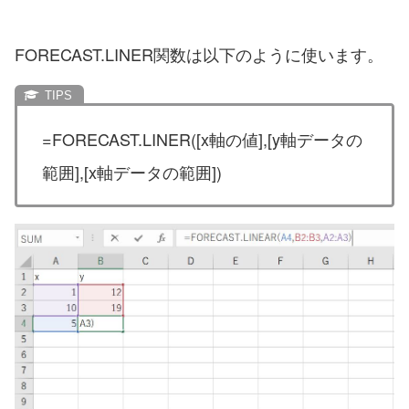
FORECAST.LINER関数は以下のように使います。
=FORECAST.LINER([x軸の値],[y軸データの
範囲],[x軸データの範囲])