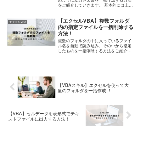
をご紹介していきます。 基本的には上の
画像に示しているX,Y,Zの長さと角度θを
指定するだけでOKです。 VBAの実行環
【エクセルVBA】複数フォルダ
境構築 先ほど紹介した立方体はVBAを使
エクセルVBA
って作...
内の指定ファイルを一括削除する
方法！
複数のフォルダの中に入っているファイ
ル名を自動で読み込み、その中から指定
したものを一括削除する方法をご紹介し
ています。データ整理に超便利！
【VBAスキル】エクセルを使って大
量のフォルダを一括作成 ！
【VBA】セルデータを表形式でテキ
ストファイルに出力する方法！