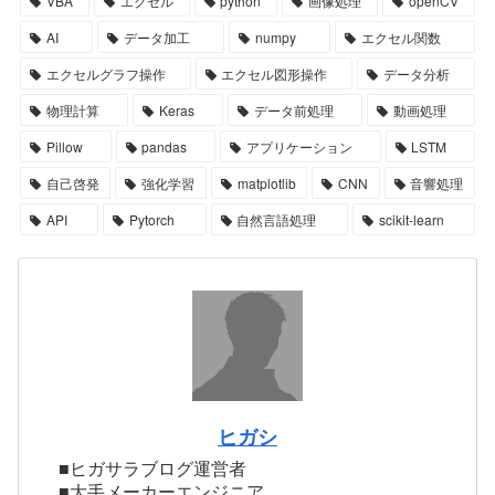
VBA
エクセル
python
画像処理
openCV
AI
データ加工
numpy
エクセル関数
エクセルグラフ操作
エクセル図形操作
データ分析
物理計算
Keras
データ前処理
動画処理
Pillow
pandas
アプリケーション
LSTM
自己啓発
強化学習
matplotlib
CNN
音響処理
API
Pytorch
自然言語処理
scikit-learn
ヒガシ
■ヒガサラブログ運営者
■大手メーカーエンジニア