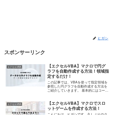
ヒガシ
スポンサーリンク
【エクセルVBA】マクロで円グ
エクセルVBA
ラフを自動作成する方法！領域指
定するだけ！
この記事では、VBAを使って指定領域を
参照した円グラフを自動作成する方法を
ご紹介していきます。 基本的にはコード
の中でデータの存在領域を指定するだけ
でOKです。 また、グラフのタイトルと
【エクセルVBA】マクロでスロ
凡例の大きさも自由に設定できるように
エクセルVBA
しています。 それ...
ットゲームを作成する方法！
こんにちは、ヒガシです。久しぶりのク