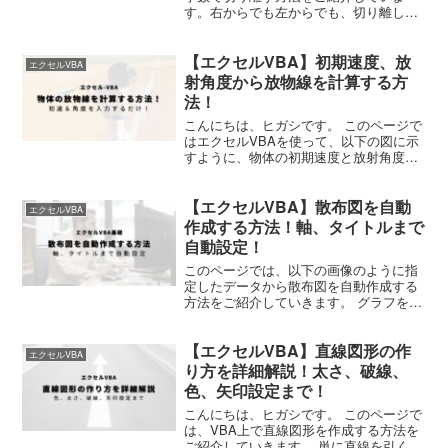
す。右からでも左からでも、切り離し可
能！
【エクセルVBA】初期速度、放
エクセルVBA
射角度から放物線を計算する方
法！
こんにちは、ヒガシです。 このページで
はエクセルVBAを使って、以下の図に示
すように、物体の初期速度と放射角度か
ら放物線を計算する方法をご紹介してい
きます。 初期条件を設定するだけで簡単
【エクセルVBA】散布図を自動
に計算できるようになっていますので、
エクセルVBA
ぜひご活用ください...
作成する方法！軸、タイトルまで
自動設定！
このページでは、以下の画像のように指
定したデータから散布図を自動作成する
方法をご紹介していきます。 グラフを作
成するだけでなく、周辺のタイトルや軸
の設定なども一括で実行できるようにな
【エクセルVBA】直線図形の作
っています。 一度作っておくと非常に便
エクセルVBA
利なので、ぜひご活用...
り方を詳細解説！太さ、破線、
色、矢印設定まで！
こんにちは、ヒガシです。 このページで
は、VBA上で直線図形を作成する方法を
ご紹介していきます。 単に直線を引くだ