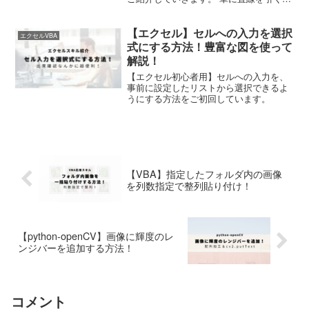
けではなく、線の色や太さ、破線や矢印
の設定まで、よく使う項目はすべて自動
【エクセル】セルへの入力を選択
設定できるようにしてあります。 それで
エクセルVBA
はさっそくやって...
式にする方法！豊富な図を使って
解説！
【エクセル初心者用】セルへの入力を、
事前に設定したリストから選択できるよ
うにする方法をご初回しています。
【VBA】指定したフォルダ内の画像
を列数指定で整列貼り付け！
【python-openCV】画像に輝度のレ
ンジバーを追加する方法！
コメント