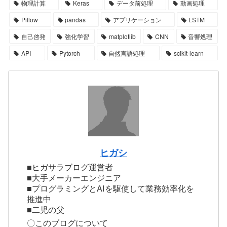
物理計算
Keras
データ前処理
動画処理
Pillow
pandas
アプリケーション
LSTM
自己啓発
強化学習
matplotlib
CNN
音響処理
API
Pytorch
自然言語処理
scikit-learn
ヒガシ
■ヒガサラブログ運営者
■大手メーカーエンジニア
■プログラミングとAIを駆使して業務効率化を
推進中
■二児の父
〇このブログについて