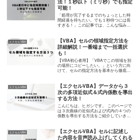
法！１秒以下（ミリ秒）でも指定
可能！
「処理が完了するまでのちょっとした時
間経過を待ちたい。でも１秒待つには長
すぎる！」この記事では、こんな悩みを
解決する方法をご紹介します。記事中コ
ードをコピーするだけ！
【VBA】セルの領域指定方法を
エクセルVBA
詳細解説！一番端まで一括選択
も！
【VBA初心者用】「VBAでこの領域を別
の場所にコピーしたい。」という方に向
けて、セルの指定方法を基本から徹底解
説！
【エクセルVBA】データから３
エクセルVBA
次の多項近似式＆式内係数を導出
する方法！
こんにちは、ヒガシです。 このページで
は３次曲線の近似式および式内の４つの
係数を導出する方法をご紹介していきま
す。 手作業でやろうとすると、 ①データ
から散布図グラフを作成 ②近似曲線の追
【エクセルVBA】セルに記述し
加 ③多項式近似を選択 ④グラフに数式を
エクセルVBA
表示 といっ...
た内容を音声読み上げしてくれる