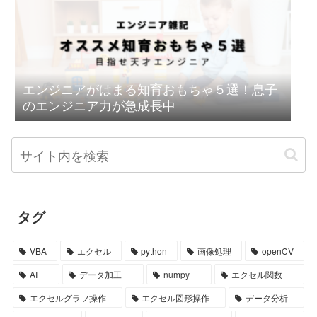
エンジニアがはまる知育おもちゃ５選！息子
のエンジニア力が急成長中
タグ
VBA
エクセル
python
画像処理
openCV
AI
データ加工
numpy
エクセル関数
エクセルグラフ操作
エクセル図形操作
データ分析