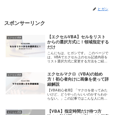
ヒガシ
スポンサーリンク
【エクセルVBA】セルをリスト
エクセルVBA
からの選択方式に！領域指定する
だけ
こんにちは、ヒガシです。 このページで
は、VBAでエクセル上のセル記述内容を
リスト選択方式に変更する方法をご紹介
していきます。 基本的にはリスト内容が
書いてある領域を指定するだけで簡単に
エクセルマクロ（VBA)の始め
実行できます。 それではさっそくやって
エクセルVBA
いきましょう！ ...
方！初心者向けに画像を使って詳
細解説
【VBA初心者用】「マクロを使ってみた
いけど、どうやったらいいのかすらわか
らない。」この記事ではこんな人に向け
て、VBAの使い方を基本から徹底解説し
ています。
【VBA】指定時間だけ待つ方
エクセルVBA