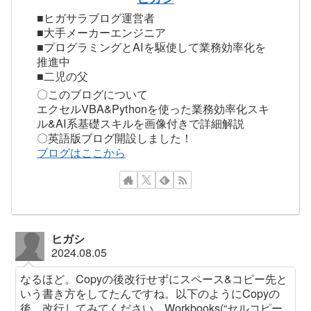
■ヒガサラブログ運営者
■大手メーカーエンジニア
■プログラミングとAIを駆使して業務効率化を
推進中
■二児の父
〇このブログについて
エクセルVBA&Pythonを使った業務効率化スキ
ル&AI系基礎スキルを画像付きで詳細解説
〇英語版ブログ開設しました！
ブログはここから
ヒガシ
2024.08.05
なるほど。Copyの後改行せずにスペース&コピー先と
いう書き方をしてたんですね。以下のようにCopyの
後、改行してみてください。Workbooks(“セルコピー