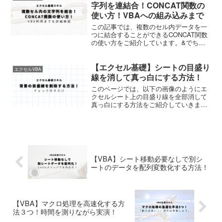
任意の波形データを...
字列を連結合！CONCAT関数の
使い方！VBAへの組み込みまで
この記事では、複数のセル内データを一
つに結合することができるCONCAT関数
の使い方をご紹介しています。&でちま
ちまくっつけるよりも圧倒的に便利！
【エクセル基礎】シートの目盛り
エクセルVBA
線を消して真っ白にする方法！
このページでは、以下の画像のようにエ
クセルシート上の目盛り線を全部消して
真っ白にする方法をご紹介していきま
す。 エクセルで資料作成する際なんかは
消しておくと見やすいのでぜひやり方を
覚えておきましょう。 それではさっそく
やっていきましょう。 ...
【VBA】シート移動必要なしで別シ
ートのデータを配列変数化する方法！
【VBA】マクロ処理を高速化する方
法３つ！時間を測りながら実演！