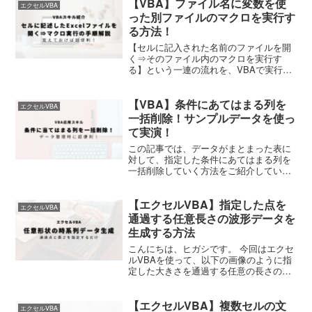
【VBA】ファイル名に変数を使
エクセルVBA
った別ファイルのマクロを実行す
る方法！
【セルに記入された名前のファイルを開
く⇒そのファイル内のマクロを実行す
る】という一連の流れを、VBAで実行す
る方法を解説しています。
【VBA】条件にあてはまる列を
エクセルVBA
一括削除！サンプルデータを使っ
て実演！
この記事では、データがまとまった表に
対して、指定した条件にあてはまる列を
一括削除していく方法をご紹介していき
ます。記事中コードを応用するだけ！
【エクセルVBA】指定した点を
エクセルVBA
通過する任意長さの波形データを
生成する方法
こんにちは、ヒガシです。 今回はエクセ
ルVBAを使って、以下の画像のように指
定した大きさを通過する任意の長さの１
次元データを作成する方法をご紹介して
いきがいようず 通過する点のデータ数
【エクセルVBA】複数セルの文
や、総データ数は自由に変更可能です。
エクセルVBA