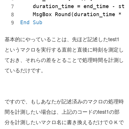
    duration_time = end_time - star
    MsgBox Round(duration_time * 
8
End
Sub
基本的にやっていることは、先ほど記述したtest1
というマクロを実行する直前と直後に時刻を測定し
ておき、それらの差をとることで処理時間を計測し
ているだけです。
ですので、もしあなたが記述済みのマクロの処理時
間を計測したい場合は、上記のコードのtest1の部
分を計測したいマクロ名に書き換えるだけでＯＫで