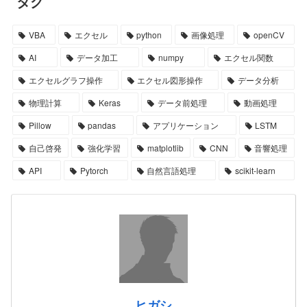
タグ
VBA
エクセル
python
画像処理
openCV
AI
データ加工
numpy
エクセル関数
エクセルグラフ操作
エクセル図形操作
データ分析
物理計算
Keras
データ前処理
動画処理
Pillow
pandas
アプリケーション
LSTM
自己啓発
強化学習
matplotlib
CNN
音響処理
API
Pytorch
自然言語処理
scikit-learn
ヒガシ