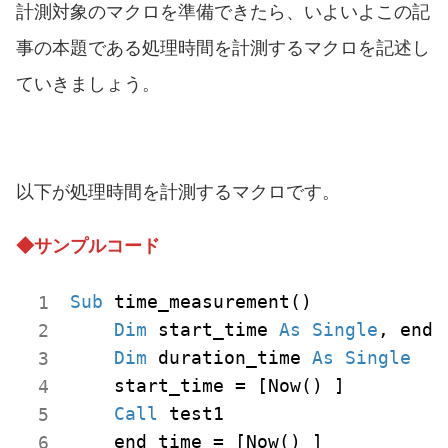
計測対象のマクロを準備できたら、いよいよこの記
事の本題である処理時間を計測するマクロを記述し
ていきましょう。
以下が処理時間を計測するマクロです。
◆サンプルコード
Sub
 time_measurement()

Dim
 start_time 
As
Single
, end_
Dim
 duration_time 
As
Single
    start_time = [Now() ]

Call
 test1

    end_time = [Now() ]
