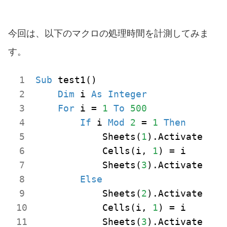
今回は、以下のマクロの処理時間を計測してみま
す。
Sub
 test1()

Dim
 i 
As
Integer
For
 i = 
1
To
500
If
 i 
Mod
2
 = 
1
Then
            Sheets(
1
).Activate

            Cells(i, 
1
) = i

            Sheets(
3
).Activate

Else
            Sheets(
2
).Activate

            Cells(i, 
1
) = i

            Sheets(
3
).Activate
