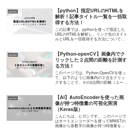
る方法をご紹介していきます。 事前にデ
ータさえ準備してしまえば、あとは整列
【python】指定URLのHTMLを
させる際の行数、列数を指定するだけ
python
で...
解析！記事タイトル一覧を一括取
得する方法！
この記事では、pythonを使って指定した
URLのHTMLを解析し、リンク先のタイト
ルとURLを一括取得する方法についてご
紹介しています。
【Python-openCV】画像内でク
python
リックした２点間の距離を計測す
る方法！
このページでは、Python-OpenCVを使っ
て、以下のように画像内の２点をクリッ
クすることで、その2点間の距離（ユーク
リッド距離）を計測する方法をご紹介し
ていきます。 始点を左クリックで指定
【AI】AutoEncoderを使った画
し、終点を右クリックで指定するだけで
python
す。 非常...
像が持つ特徴量の可視化実演
（Keras版）
こんにちは、ヒガシです。 このページで
はオートエンコーダーを使ってMNISTの
画像から各数字の画像が持つ特徴量を２
次元マップ上に可視化するということを