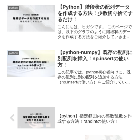
実演していこうと思います。 それではさ
【Python】階段状の配列データ
っそくやっていきましょう！ オートエン
python
コーダー(Au...
を作成する方法！少数切り捨てす
るだけ！
こんにちは、ヒガシです。 このページで
は、以下のグラフのように階段状のデー
タを作成する方法をご紹介していきま
す。 X軸のデータ数、階段の段数は自由
に変更可能です。 実務においては意外と
【python-numpy】既存の配列に
使うことがあるのでぜひやり方を覚えて
python
おきましょう。 それ...
別配列を挿入！np.insertの使い
方！
この記事では、python初心者向けに、既
存の配列に別の配列を追加する方法
（np.insertの使い方）をご紹介していま
す。サンプルコードを用いて詳細解説！
【python】指定範囲内の整数乱数を作
成する方法！randintの使い方！