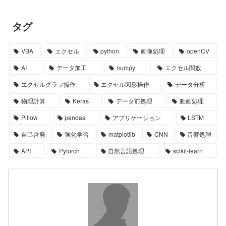
タグ
VBA
エクセル
python
画像処理
openCV
AI
データ加工
numpy
エクセル関数
エクセルグラフ操作
エクセル図形操作
データ分析
物理計算
Keras
データ前処理
動画処理
Pillow
pandas
アプリケーション
LSTM
自己啓発
強化学習
matplotlib
CNN
音響処理
API
Pytorch
自然言語処理
scikit-learn