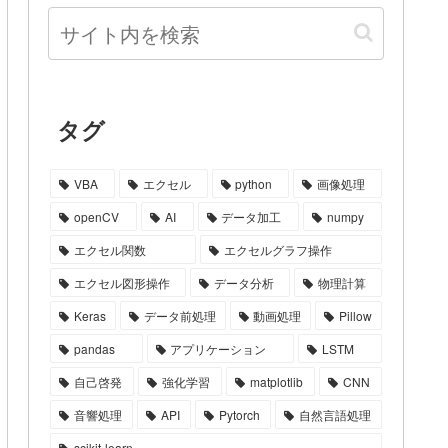
タグ
VBA
エクセル
python
画像処理
openCV
AI
データ加工
numpy
エクセル関数
エクセルグラフ操作
エクセル図形操作
データ分析
物理計算
Keras
データ前処理
動画処理
Pillow
pandas
アプリケーション
LSTM
自己啓発
強化学習
matplotlib
CNN
音響処理
API
Pytorch
自然言語処理
scikit-learn