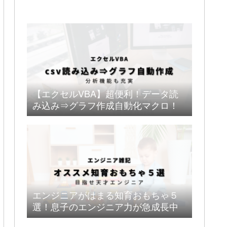
【エクセルVBA】超便利！データ読
み込み⇒グラフ作成自動化マクロ！
エンジニアがはまる知育おもちゃ５
選！息子のエンジニア力が急成長中