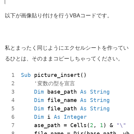
以下が画像貼り付けを行うVBAコードです。
私とまったく同じようにエクセルシートを作ってい
るひとは、そのままコピーしちゃってください。
Sub
 picture_insert()

'変数の型を宣言
Dim
 base_path 
As
String
Dim
 file_name 
As
String
Dim
 file_path 
As
String
Dim
 i 
As
Integer
    ase_path = Cells(
2
, 
1
) & 
"\"
    file_name = Dir(base_path, vbNo