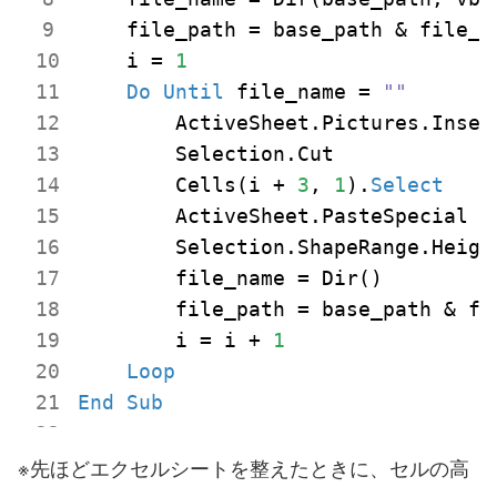
    file_path = base_path & file_na
    i = 
1
Do
Until
 file_name = 
""
        ActiveSheet.Pictures.Inser
        Selection.Cut

        Cells(i + 
3
, 
1
).
Select
        ActiveSheet.PasteSpecial

        Selection.ShapeRange.Heigh
        file_name = Dir()

        file_path = base_path & fil
        i = i + 
1
Loop
End
Sub
※先ほどエクセルシートを整えたときに、セルの高