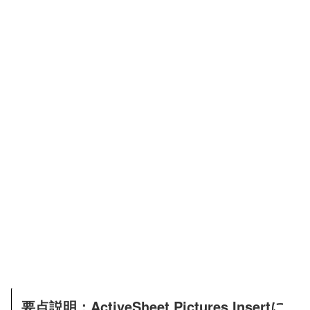
要点説明：ActiveSheet.Pictures.Insertに