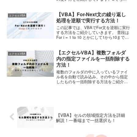
ちまくっつけるよりも圧倒的に便利！
【VBA】For-Next文の繰り返し
エクセルVBA
処理を逆順で実行する方法！
この記事では、VBAでFor文を逆順に実行
する方法をご紹介していきます。 普段は
For i = 1 to 10 とかにして1から10まで繰
り返していると思いますが、これを10か
ら1までという形で行うイメージですね。
【エクセルVBA】複数フォルダ
あなたのやりたいことと一...
エクセルVBA
内の指定ファイルを一括削除する
方法！
複数のフォルダの中に入っているファイ
ル名を自動で読み込み、その中から指定
したものを一括削除する方法をご紹介し
ています。データ整理に超便利！
【VBA】セルの領域指定方法を詳細
解説！一番端まで一括選択も！