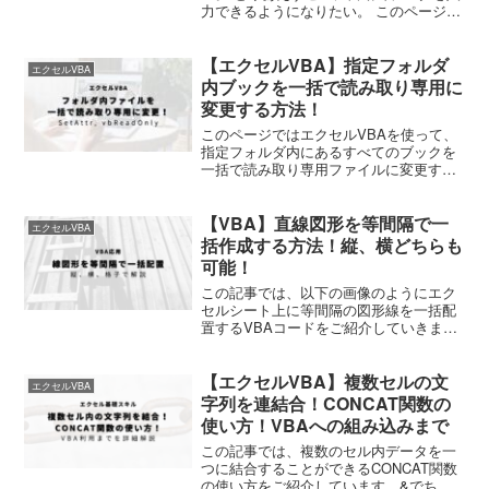
力できるようになりたい。 このページで
は、こんな悩みを解決するために、VBA
上でセルにデータを入力する方法３つを
【エクセルVBA】指定フォルダ
ご紹介していきます。 初心者用に画像を
エクセルVBA
使って解説して...
内ブックを一括で読み取り専用に
変更する方法！
このページではエクセルVBAを使って、
指定フォルダ内にあるすべてのブックを
一括で読み取り専用ファイルに変更する
方法をご紹介していきます。 ひとつひと
つ作業していたら膨大な時間がかかると
【VBA】直線図形を等間隔で一
思いますので、ぜひ以降で紹介するVBA
エクセルVBA
コードをサクッと実...
括作成する方法！縦、横どちらも
可能！
この記事では、以下の画像のようにエク
セルシート上に等間隔の図形線を一括配
置するVBAコードをご紹介していきま
す。 線の間隔や長さ、色や太さまで、あ
なたの状況に応じて自由に変更できるよ
【エクセルVBA】複数セルの文
うになっています。 横方向に配置する方
エクセルVBA
法、縦方向に配置する...
字列を連結合！CONCAT関数の
使い方！VBAへの組み込みまで
この記事では、複数のセル内データを一
つに結合することができるCONCAT関数
の使い方をご紹介しています。&でちま