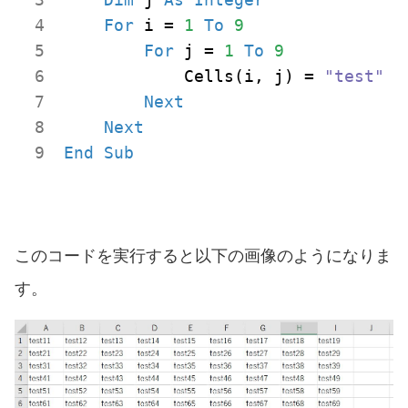
For
 i = 
1
To
9
For
 j = 
1
To
9
            Cells(i, j) = 
"test"
 &
Next
Next
End
Sub
このコードを実行すると以下の画像のようになりま
す。