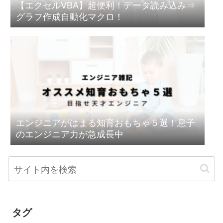
【エクセルVBA】超便利！データ読み込み⇒
グラフ作成自動化マクロ！
エンジニアがはまる知育おもちゃ５選！息子
のエンジニア力が急成長中
タグ