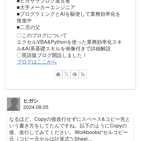
■ヒガサラブログ運営者
■大手メーカーエンジニア
■プログラミングとAIを駆使して業務効率化を
推進中
■二児の父
〇このブログについて
エクセルVBA&Pythonを使った業務効率化スキ
ル&AI系基礎スキルを画像付きで詳細解説
〇英語版ブログ開設しました！
ブログはここから
ヒガシ
2024.08.05
なるほど。Copyの後改行せずにスペース&コピー先と
いう書き方をしてたんですね。以下のようにCopyの
後、改行してみてください。Workbooks(“セルコピー
元（コピー元セルは計算式”).Sheet...