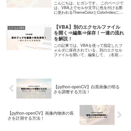
こんにちは、ヒガシです。 このページで
は、VBA上でセルや文字に色を付ける際
に使われるThemeColorとColorIndexに登
録されている色一覧を確認していこうと
思います。 それではさっそくやっていき
【VBA】別のエクセルファイル
ましょう！ そもそもThemeCo...
エクセルVBA
を開く⇒編集⇒保存！一連の流れ
を解説！
この記事では、VBAを使って指定したフ
ォルダに保存されている、別のエクセル
ファイルを開いて、編集して、（名前を
変更して）保存する、という一連の流れ
を実行してみようと思います。 データ整
理の際などに非常に役にたつはずです。
ぜひ最後までご覧く...
【python-openCV】白黒画像の明る
さを調整する方法！
【python-openCV】画像内物体の長
さを計測する方法！