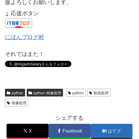
援よろしくお願いします。
↓ 応援ボタン
にほんブログ村
それではまた！
python
python-画像処理
python
動画処理
画像処理
シェアする
X
Facebook
はてブ