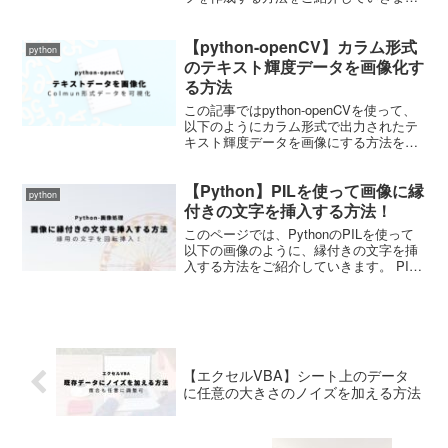
す。 基本的にはデータのcsvファイルと
ヒストグラム化するときに使用する区間
【python-openCV】カラム形式
データを入力するだけでOKです。 それ
python
ではさっそくや...
のテキスト輝度データを画像化す
る方法
この記事ではpython-openCVを使って、
以下のようにカラム形式で出力されたテ
キスト輝度データを画像にする方法をご
紹介します。 なお、今回使用するテキス
トデータは前回の記事にて作成したもの
【Python】PILを使って画像に縁
です。 基本的には前回記事の逆を実行し
python
ていくこ...
付きの文字を挿入する方法！
このページでは、PythonのPILを使って
以下の画像のように、縁付きの文字を挿
入する方法をご紹介していきます。 PIL
での縁付きの文字挿入に関しては様々な
記事で紹介されていますが、なぜか私は
そのやり方ではできなかったので、縁付
けの処理を自...
【エクセルVBA】シート上のデータ
に任意の大きさのノイズを加える方法