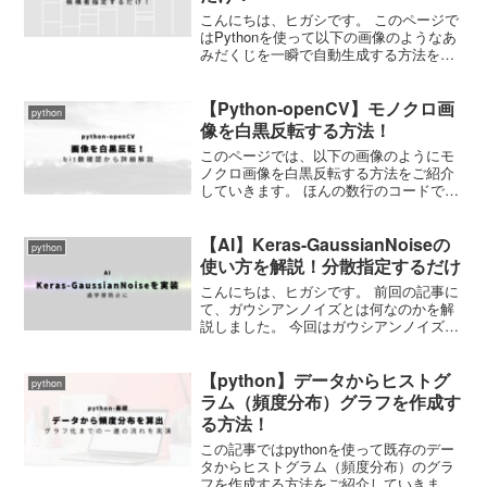
こんにちは、ヒガシです。 このページで
はPythonを使って以下の画像のようなあ
みだくじを一瞬で自動生成する方法をご
紹介していきます。 あなたがやることは
候補者のリストを作成するだけでOKで
【Python-openCV】モノクロ画
す。 それではさっそくやっていきましょ
python
う！ 必要な...
像を白黒反転する方法！
このページでは、以下の画像のようにモ
ノクロ画像を白黒反転する方法をご紹介
していきます。 ほんの数行のコードで完
了しますので、ぜひやり方を覚えておき
ましょう。 ※今回はPython上でOpenCV
【AI】Keras-GaussianNoiseの
というライブライを使用します。 インス
python
トールし...
使い方を解説！分散指定するだけ
こんにちは、ヒガシです。 前回の記事に
て、ガウシアンノイズとは何なのかを解
説しました。 今回はガウシアンノイズを
KerasのAIモデルの入力に適用する方法を
解説していきます。 それではさっそくや
【python】データからヒストグ
っていきましょう！ Keras-Gaussia...
python
ラム（頻度分布）グラフを作成す
る方法！
この記事ではpythonを使って既存のデー
タからヒストグラム（頻度分布）のグラ
フを作成する方法をご紹介していきま