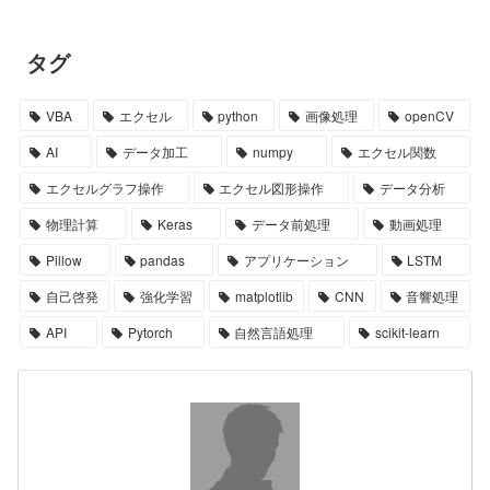
タグ
VBA
エクセル
python
画像処理
openCV
AI
データ加工
numpy
エクセル関数
エクセルグラフ操作
エクセル図形操作
データ分析
物理計算
Keras
データ前処理
動画処理
Pillow
pandas
アプリケーション
LSTM
自己啓発
強化学習
matplotlib
CNN
音響処理
API
Pytorch
自然言語処理
scikit-learn