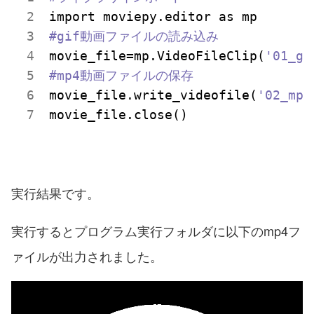
#gif動画ファイルの読み込み
movie_file=mp.VideoFileClip(
'01_gi
#mp4動画ファイルの保存
movie_file.write_videofile(
'02_mp4
実行結果です。
実行するとプログラム実行フォルダに以下のmp4フ
ァイルが出力されました。
動