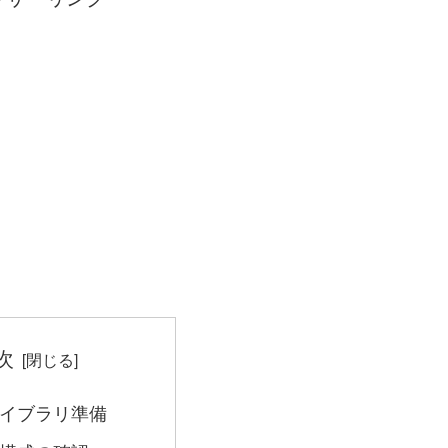
次
イブラリ準備