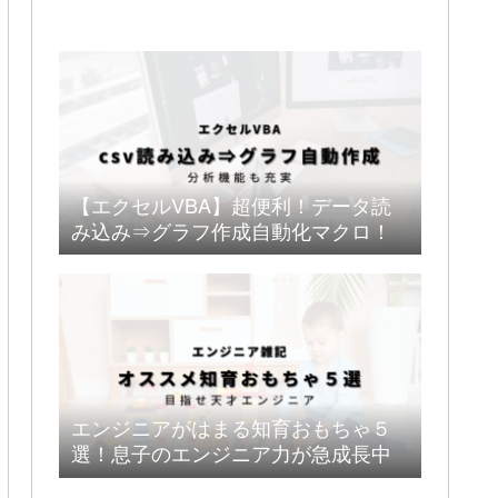
【エクセルVBA】超便利！データ読
み込み⇒グラフ作成自動化マクロ！
エンジニアがはまる知育おもちゃ５
選！息子のエンジニア力が急成長中