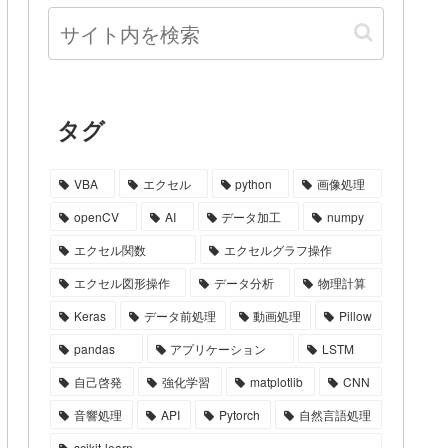
タグ
VBA
エクセル
python
画像処理
openCV
AI
データ加工
numpy
エクセル関数
エクセルグラフ操作
エクセル図形操作
データ分析
物理計算
Keras
データ前処理
動画処理
Pillow
pandas
アプリケーション
LSTM
自己啓発
強化学習
matplotlib
CNN
音響処理
API
Pytorch
自然言語処理
scikit-learn